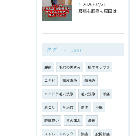
2026/07/31
腰痛も膝痛も原因は同じ場所だった
タグ
Tags
腰痛
毛穴の黒ずみ
肌のザラつき
ニキビ
頭皮洗浄
顔洗浄
ハイドラ毛穴洗浄
毛穴洗浄
頭痛
肩こり
今治市
整体
不眠
眼精疲労
首の痛み
産後
ストレートネック
膝痛
股関節痛