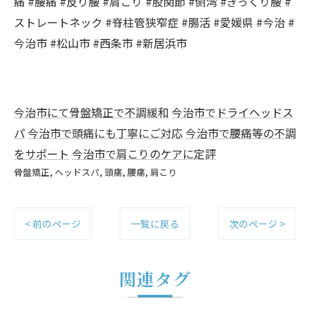
痛 #腰痛 #反り腰 #肩こり #股関節 #側湾 #ぎっくり腰 #
ストレートネック #脊柱管狭窄症 #腸活 #愛媛県 #今治 #
今治市 #松山市 #西条市 #新居浜市
今治市にて骨盤矯正で不調緩和
今治市でドライヘッドス
パ
今治市で頭痛にも丁寧にご対応
今治市で腰痛等の不調
をサポート
今治市で肩こりのケアに定評
骨盤矯正
ヘッドスパ
頭痛
腰痛
肩こり
< 前のページ
一覧に戻る
次のページ >
関連タグ