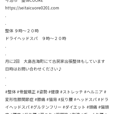
https://seitaicuore0201.com
.
.
整体 ９時〜２０時
ドライヘッドスパ ９時〜２０時
.
.
月に2回 大島吉海町にて古民家出張整体もしています
日時はお問い合わせください♪
.
.
#整体 #骨盤矯正 #姿勢 #健康 #ストレッチ #ヘルニア #
変形性膝関節症 #膝痛 #猫背 #反り腰 #ヘッドスパ #ドラ
イヘッドスパ #グルテンフリー #ダイエット #頭痛 #偏頭