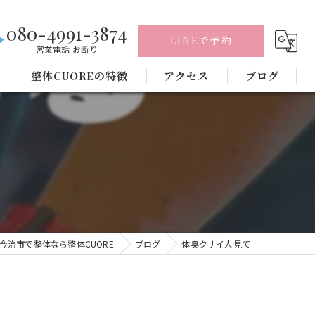
080-4991-3874
LINEで予約
営業電話 お断り
整体CUOREの特徴
アクセス
ブログ
腰痛
肩こり
骨盤矯正
ヘッドスパ
今治市で整体なら整体CUORE
ブログ
体臭クサイ人見て
頭痛
毛穴洗浄