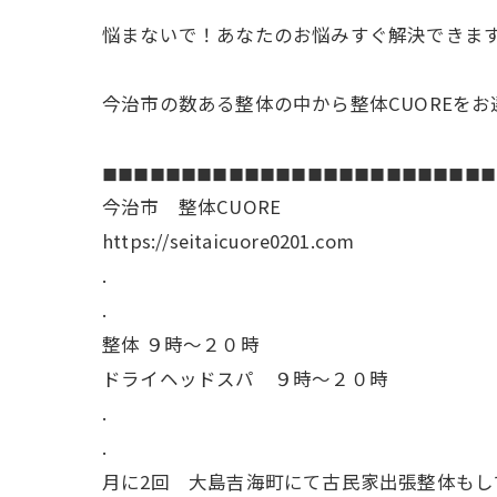
悩まないで！あなたのお悩みすぐ解決できま
今治市の数ある整体の中から整体CUOREを
◼︎◼︎◼︎◼︎◼︎◼︎◼︎◼︎◼︎◼︎◼︎◼︎◼︎◼︎◼︎◼︎◼︎◼︎◼︎◼︎◼︎◼︎◼︎◼︎◼︎
今治市 整体CUORE
https://seitaicuore0201.com
.
.
整体 ９時〜２０時
ドライヘッドスパ ９時〜２０時
.
.
月に2回 大島吉海町にて古民家出張整体もし