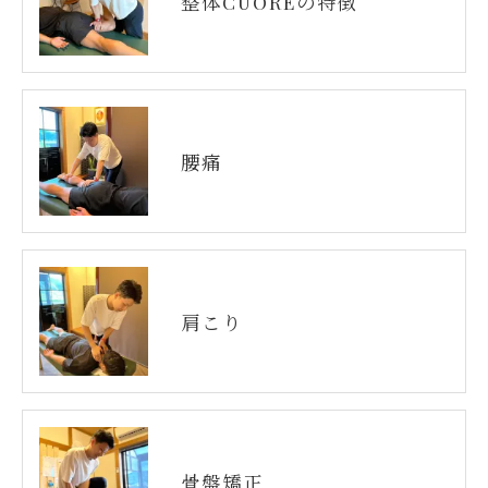
整体CUOREの特徴
腰痛
肩こり
骨盤矯正