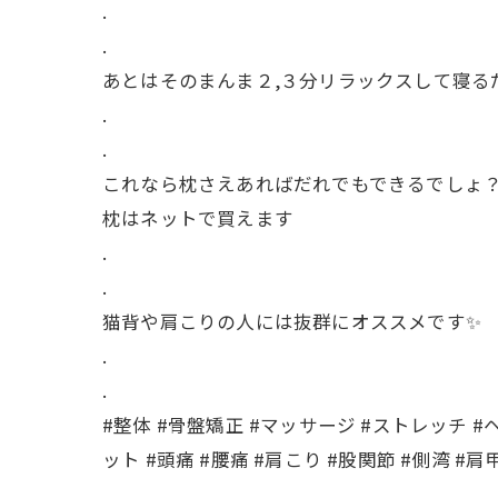
.
.
あとはそのまんま２,３分リラックスして寝る
.
.
これなら枕さえあればだれでもできるでしょ
枕はネットで買えます
.
.
猫背や肩こりの人には抜群にオススメです✨
.
.
#整体 #骨盤矯正 #マッサージ #ストレッチ #
ット #頭痛 #腰痛 #肩こり #股関節 #側湾 #