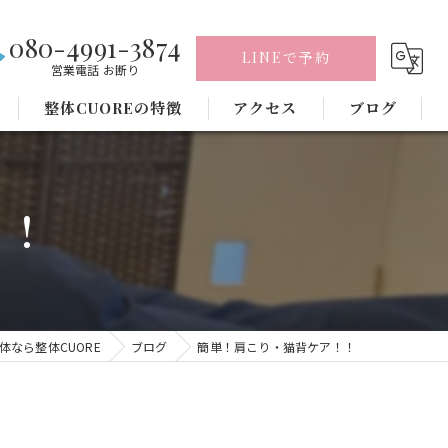
080-4991-3874
LINEで予約
営業電話 お断り
整体CUOREの特徴
アクセス
ブログ
腰痛
！！
肩こり
骨盤矯正
ヘッドスパ
体なら整体CUORE
ブログ
簡単！肩こり・猫背ケア！！
頭痛
毛穴洗浄