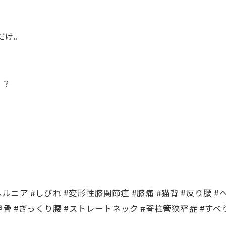
だけ。
？？
ヘルニア #しびれ #変形性膝関節症 #膝痛 #猫背 #反り腰 
肩甲骨 #ぎっくり腰 #ストレートネック #脊柱管狭窄症 #すべ