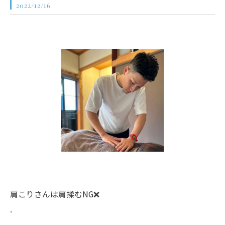
2022/12/16
肩こりさんは肩揉むNG❌
.
.