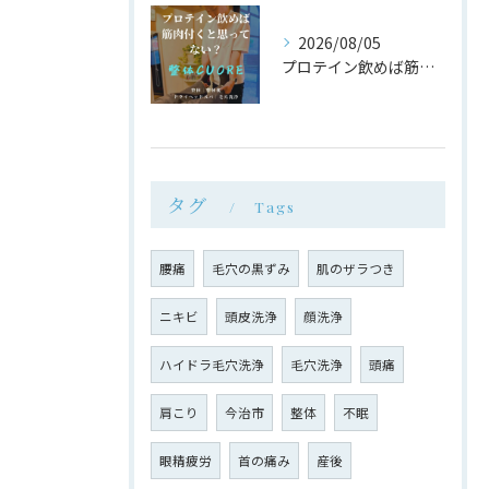
2026/08/05
プロテイン飲めば筋肉付く は大間違い
タグ
Tags
腰痛
毛穴の黒ずみ
肌のザラつき
ニキビ
頭皮洗浄
顔洗浄
ハイドラ毛穴洗浄
毛穴洗浄
頭痛
肩こり
今治市
整体
不眠
眼精疲労
首の痛み
産後