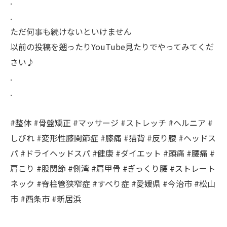
.
.
ただ何事も続けないといけません
以前の投稿を遡ったりYouTube見たりでやってみてくだ
さい♪
.
.
#整体 #骨盤矯正 #マッサージ #ストレッチ #ヘルニア #
しびれ #変形性膝関節症 #膝痛 #猫背 #反り腰 #ヘッドス
パ #ドライヘッドスパ #健康 #ダイエット #頭痛 #腰痛 #
肩こり #股関節 #側湾 #肩甲骨 #ぎっくり腰 #ストレート
ネック #脊柱管狭窄症 #すべり症 #愛媛県 #今治市 #松山
市 #西条市 #新居浜