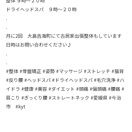
整体 ９時〜２０時
ドライヘッドスパ ９時〜２０時
.
.
月に2回 大島吉海町にて古民家出張整体もしています
日時はお問い合わせください♪
.
.
#整体 #骨盤矯正 #姿勢 #マッサージ #ストレッチ #猫背
#反り腰 #ヘッドスパ #ドライヘッドスパ #毛穴洗浄 #ハ
イドラ #健康 #美容 #ダイエット #頭痛 #偏頭痛 #腰痛 #
肩こり #ぎっくり腰 #ストレートネック #愛媛県 #今治
市 #kyt