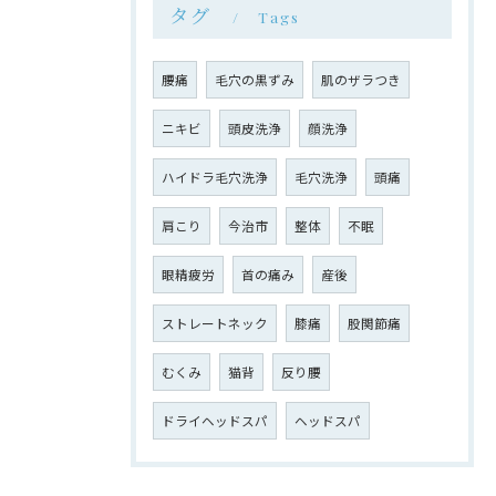
タグ
Tags
腰痛
毛穴の黒ずみ
肌のザラつき
ニキビ
頭皮洗浄
顔洗浄
ハイドラ毛穴洗浄
毛穴洗浄
頭痛
肩こり
今治市
整体
不眠
眼精疲労
首の痛み
産後
ストレートネック
膝痛
股関節痛
むくみ
猫背
反り腰
ドライヘッドスパ
ヘッドスパ