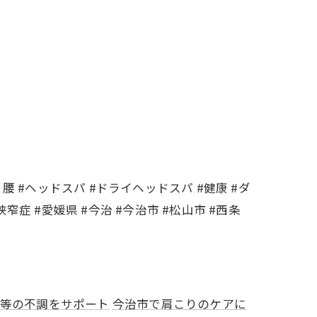
り腰 #ヘッドスパ #ドライヘッドスパ #健康 #ダ
窄症 #愛媛県 #今治 #今治市 #松山市 #西条
等の不調をサポート
今治市で肩こりのケアに