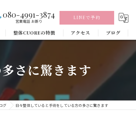
080-4991-3874
LINEで予約
営業電話 お断り
整体CUOREの特徴
アクセス
ブログ
腰痛
の多さに驚きます
肩こり
骨盤矯正
ヘッドスパ
ログ
日々整体していると手術をしている方の多さに驚きます
頭痛
毛穴洗浄