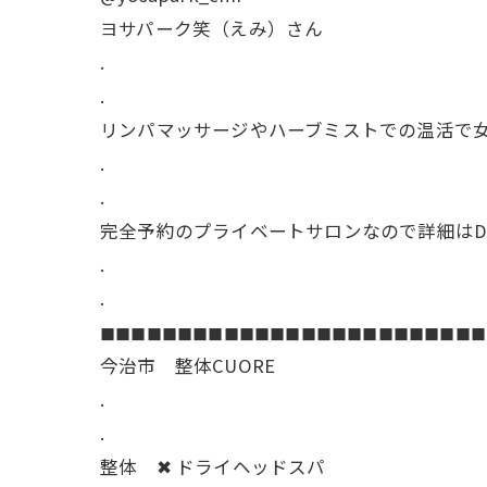
ヨサパーク笑（えみ）さん
.
.
リンパマッサージやハーブミストでの温活で
.
.
完全予約のプライベートサロンなので詳細は
.
.
◼︎◼︎◼︎◼︎◼︎◼︎◼︎◼︎◼︎◼︎◼︎◼︎◼︎◼︎◼︎◼︎◼︎◼︎◼︎◼︎◼︎◼︎◼︎◼︎◼︎
今治市 整体CUORE
.
.
整体 ✖︎ ドライヘッドスパ