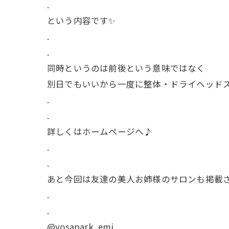
.
という内容です✨
.
.
同時というのは前後という意味ではなく
別日でもいいから一度に整体・ドライヘッド
.
.
詳しくはホームページへ♪
.
.
あと今回は友達の美人お姉様のサロンも掲載
.
.
@yosapark_emi