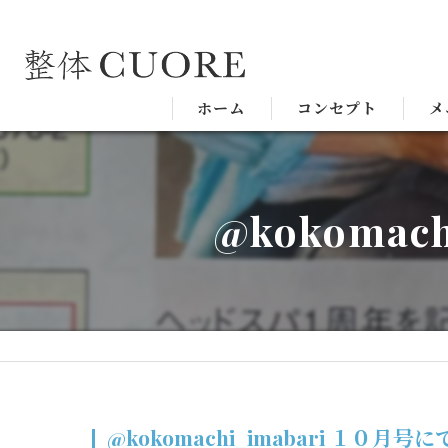
ホーム
コンセプト
メ
@kokomac
@kokomachi_imabari １０月号に