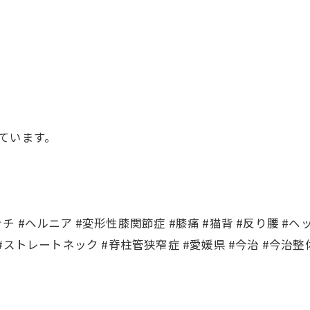
ています。
ッチ #ヘルニア #変形性膝関節症 #膝痛 #猫背 #反り腰 #ヘ
 #ストレートネック #脊柱管狭窄症 #愛媛県 #今治 #今治整体