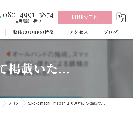
080-4991-3874
LINEで予約
営業電話 お断り
整体CUOREの特徴
アクセス
ブログ
腰痛
にて掲載いた...
肩こり
骨盤矯正
ヘッドスパ
ブログ
@kokomachi_imabari １０月号にて掲載いた...
頭痛
毛穴洗浄