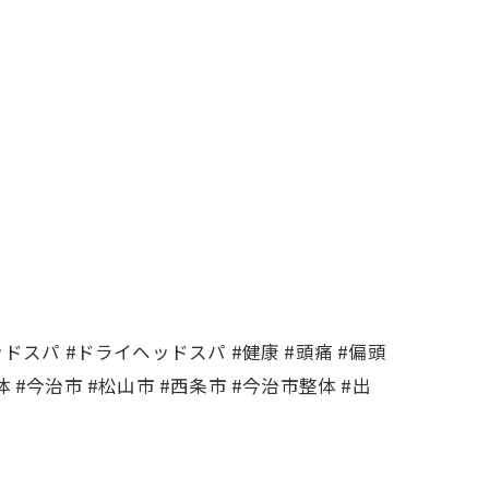
ッドスパ #ドライヘッドスパ #健康 #頭痛 #偏頭
 #今治市 #松山市 #西条市 #今治市整体 #出