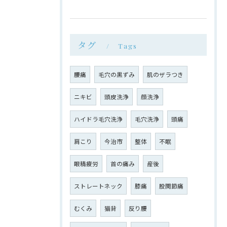
タグ
Tags
腰痛
毛穴の黒ずみ
肌のザラつき
ニキビ
頭皮洗浄
顔洗浄
ハイドラ毛穴洗浄
毛穴洗浄
頭痛
肩こり
今治市
整体
不眠
眼精疲労
首の痛み
産後
ストレートネック
膝痛
股関節痛
むくみ
猫背
反り腰