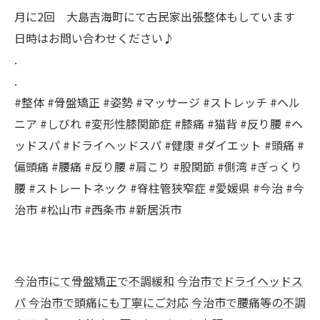
月に2回 大島吉海町にて古民家出張整体もしています
日時はお問い合わせください♪
.
.
#整体 #骨盤矯正 #姿勢 #マッサージ #ストレッチ #ヘル
ニア #しびれ #変形性膝関節症 #膝痛 #猫背 #反り腰 #ヘ
ッドスパ #ドライヘッドスパ #健康 #ダイエット #頭痛 #
偏頭痛 #腰痛 #反り腰 #肩こり #股関節 #側湾 #ぎっくり
腰 #ストレートネック #脊柱管狭窄症 #愛媛県 #今治 #今
治市 #松山市 #西条市 #新居浜市
今治市にて骨盤矯正で不調緩和
今治市でドライヘッドス
パ
今治市で頭痛にも丁寧にご対応
今治市で腰痛等の不調