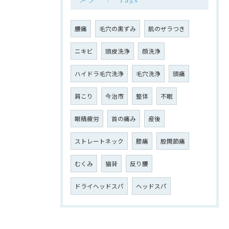
腰痛
毛穴の黒ずみ
肌のザラつき
ニキビ
頭皮洗浄
顔洗浄
ハイドラ毛穴洗浄
毛穴洗浄
頭痛
肩こり
今治市
整体
不眠
眼精疲労
首の痛み
産後
ストレートネック
膝痛
股関節痛
むくみ
猫背
反り腰
ドライヘッドスパ
ヘッドスパ