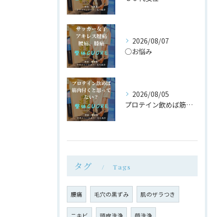
2026/08/07
◯お悩み
2026/08/05
プロテイン飲めば筋肉付く は大間違い
タグ
Tags
腰痛
毛穴の黒ずみ
肌のザラつき
ニキビ
頭皮洗浄
顔洗浄