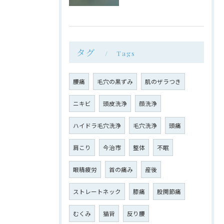
タグ
Tags
腰痛
毛穴の黒ずみ
肌のザラつき
ニキビ
頭皮洗浄
顔洗浄
ハイドラ毛穴洗浄
毛穴洗浄
頭痛
肩こり
今治市
整体
不眠
眼精疲労
首の痛み
産後
ストレートネック
膝痛
股関節痛
むくみ
猫背
反り腰