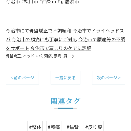
今治市 #松山市 #西条市 #新居浜市
今治市にて骨盤矯正で不調緩和
今治市でドライヘッドス
パ
今治市で頭痛にも丁寧にご対応
今治市で腰痛等の不調
をサポート
今治市で肩こりのケアに定評
骨盤矯正
ヘッドスパ
頭痛
腰痛
肩こり
< 前のページ
一覧に戻る
次のページ >
関連タグ
#整体
#膝痛
#猫背
#反り腰