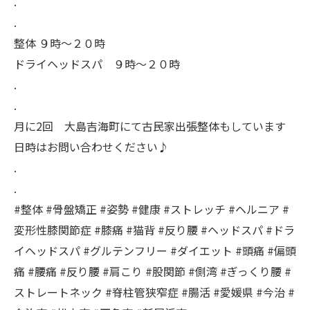
.
.
整体 ９時〜２０時
ドライヘッドスパ ９時〜２０時
.
.
月に2回 大島吉海町にて古民家出張整体もしています
日時はお問い合わせください♪
.
.
#整体 #骨盤矯正 #姿勢 #健康 #ストレッチ #ヘルニア #
変形性膝関節症 #膝痛 #猫背 #反り腰 #ヘッドスパ #ドラ
イヘッドスパ #グルテンフリー #ダイエット #頭痛 #偏頭
痛 #腰痛 #反り腰 #肩こり #股関節 #側湾 #ぎっくり腰 #
ストレートネック #脊柱管狭窄症 #腸活 #愛媛県 #今治 #