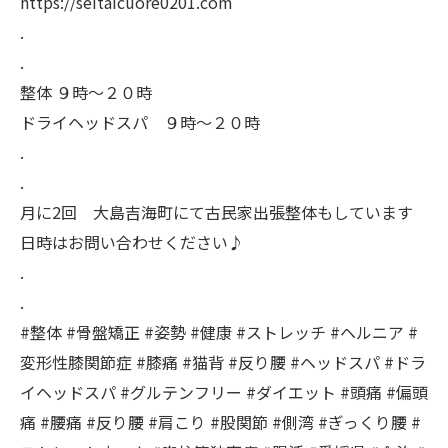
https://seitaicuore0201.com
.
.
整体 ９時〜２０時
ドライヘッドスパ ９時〜２０時
.
.
月に2回 大島吉海町にて古民家出張整体もしています
日時はお問い合わせください♪
.
.
#整体 #骨盤矯正 #姿勢 #健康 #ストレッチ #ヘルニア #
変形性膝関節症 #膝痛 #猫背 #反り腰 #ヘッドスパ #ドラ
イヘッドスパ #グルテンフリー #ダイエット #頭痛 #偏頭
痛 #腰痛 #反り腰 #肩こり #股関節 #側湾 #ぎっくり腰 #