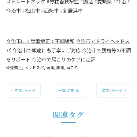
ストレートネック #脊柱管狭窄症 #腸活 #愛媛県 #今治 #
今治市 #松山市 #西条市 #新居浜市
今治市にて骨盤矯正で不調緩和
今治市でドライヘッドス
パ
今治市で頭痛にも丁寧にご対応
今治市で腰痛等の不調
をサポート
今治市で肩こりのケアに定評
骨盤矯正
ヘッドスパ
頭痛
腰痛
肩こり
< 前のページ
一覧に戻る
次のページ >
関連タグ