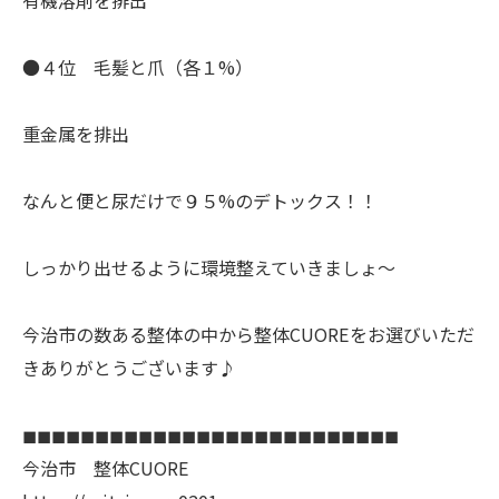
●４位 毛髪と爪（各１%）
重金属を排出
なんと便と尿だけで９５%のデトックス！！
しっかり出せるように環境整えていきましょ〜
今治市の数ある整体の中から整体CUOREをお選びいただ
きありがとうございます♪
◼︎◼︎◼︎◼︎◼︎◼︎◼︎◼︎◼︎◼︎◼︎◼︎◼︎◼︎◼︎◼︎◼︎◼︎◼︎◼︎◼︎◼︎◼︎◼︎◼︎◼︎
今治市 整体CUORE