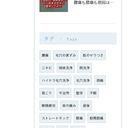
腰痛も膝痛も原因は同じ場所だった
タグ
Tags
腰痛
毛穴の黒ずみ
肌のザラつき
ニキビ
頭皮洗浄
顔洗浄
ハイドラ毛穴洗浄
毛穴洗浄
頭痛
肩こり
今治市
整体
不眠
眼精疲労
首の痛み
産後
ストレートネック
膝痛
股関節痛