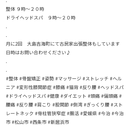
整体 ９時〜２０時
ドライヘッドスパ ９時〜２０時
.
.
月に2回 大島吉海町にて古民家出張整体もしています
日時はお問い合わせください♪
.
.
#整体 #骨盤矯正 #姿勢 #マッサージ #ストレッチ #ヘル
ニア #変形性膝関節症 #膝痛 #猫背 #反り腰 #ヘッドスパ
#ドライヘッドスパ #健康 #ダイエット #頭痛 #偏頭痛 #
腰痛 #反り腰 #肩こり #股関節 #側湾 #ぎっくり腰 #スト
レートネック #脊柱管狭窄症 #腸活 #愛媛県 #今治 #今治
市 #松山市 #西条市 #新居浜市