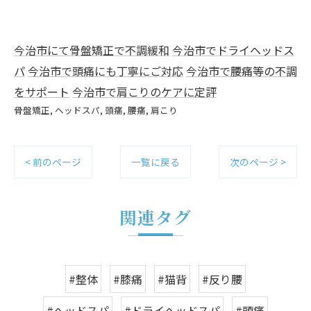
今治市にて骨盤矯正で不調緩和
今治市でドライヘッドス
パ
今治市で頭痛にも丁寧にご対応
今治市で腰痛等の不調
をサポート
今治市で肩こりのケアに定評
骨盤矯正
ヘッドスパ
頭痛
腰痛
肩こり
< 前のページ
一覧に戻る
次のページ >
関連タグ
#整体
#膝痛
#猫背
#反り腰
#ヘッドスパ
#ドライヘッドスパ
#頭痛