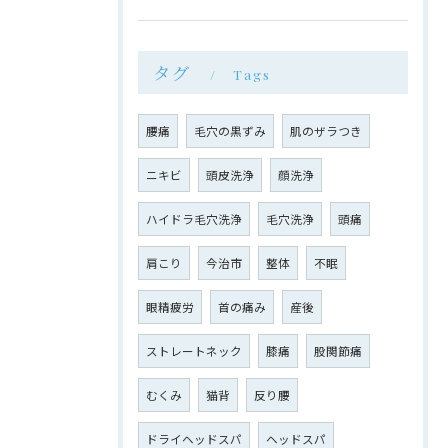
タグ
Tags
腰痛
毛穴の黒ずみ
肌のザラつき
ニキビ
頭皮洗浄
顔洗浄
ハイドラ毛穴洗浄
毛穴洗浄
頭痛
肩こり
今治市
整体
不眠
眼精疲労
首の痛み
産後
ストレートネック
膝痛
股関節痛
むくみ
猫背
反り腰
ドライヘッドスパ
ヘッドスパ