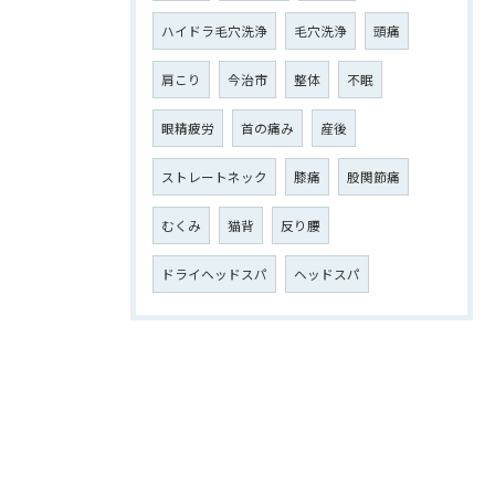
ハイドラ毛穴洗浄
毛穴洗浄
頭痛
肩こり
今治市
整体
不眠
眼精疲労
首の痛み
産後
ストレートネック
膝痛
股関節痛
むくみ
猫背
反り腰
ドライヘッドスパ
ヘッドスパ