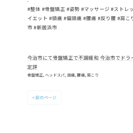
#整体 #骨盤矯正 #姿勢 #マッサージ #ストレ
イエット #頭痛 #偏頭痛 #腰痛 #反り腰 #肩こ
市 #新居浜市
今治市にて骨盤矯正で不調緩和
今治市でドラ
定評
骨盤矯正
ヘッドスパ
頭痛
腰痛
肩こり
< 前のページ