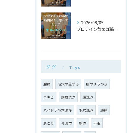
2026/08/05
プロテイン飲めば筋肉付く は大間違い
タグ
Tags
腰痛
毛穴の黒ずみ
肌のザラつき
ニキビ
頭皮洗浄
顔洗浄
ハイドラ毛穴洗浄
毛穴洗浄
頭痛
肩こり
今治市
整体
不眠