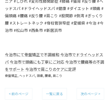
ニア #しびれ #変形性膝関節症 #膝痛 #猫背 #反り腰 #ヘ
ッドスパ #ドライヘッドスパ #健康 #ダイエット #頭痛 #
偏頭痛 #腰痛 #反り腰 #肩こり #股関節 #側湾 #ぎっくり
腰 #ストレートネック #脊柱管狭窄症 #愛媛県 #今治 #今
治市 #松山市 #西条市 #新居浜市
今治市にて骨盤矯正で不調緩和
今治市でドライヘッドス
パ
今治市で頭痛にも丁寧にご対応
今治市で腰痛等の不調
をサポート
今治市で肩こりのケアに定評
骨盤矯正
ヘッドスパ
頭痛
腰痛
肩こり
< 前のページ
一覧に戻る
次のページ >