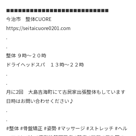
◼︎◼︎◼︎◼︎◼︎◼︎◼︎◼︎◼︎◼︎◼︎◼︎◼︎◼︎◼︎◼︎◼︎◼︎◼︎◼︎◼︎◼︎◼︎◼︎◼︎◼︎
今治市 整体CUORE
https://seitaicuore0201.com
.
.
整体 ９時〜２０時
ドライヘッドスパ １３時〜２２時
.
.
月に2回 大島吉海町にて古民家出張整体もしています
日時はお問い合わせください♪
.
.
#整体 #骨盤矯正 #姿勢 #マッサージ #ストレッチ #ヘル