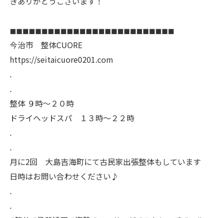
きありがとうございます！
◼︎◼︎◼︎◼︎◼︎◼︎◼︎◼︎◼︎◼︎◼︎◼︎◼︎◼︎◼︎◼︎◼︎◼︎◼︎◼︎◼︎◼︎◼︎◼︎◼︎◼︎
今治市 整体CUORE
https://seitaicuore0201.com
.
.
整体 ９時〜２０時
ドライヘッドスパ １３時〜２２時
.
.
月に2回 大島吉海町にて古民家出張整体もしています
日時はお問い合わせください♪
.
.