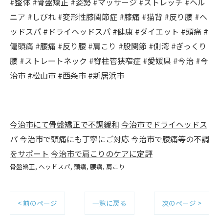
#整体 #骨盤矯正 #姿勢 #マッサージ #ストレッチ #ヘル
ニア #しびれ #変形性膝関節症 #膝痛 #猫背 #反り腰 #ヘ
ッドスパ #ドライヘッドスパ #健康 #ダイエット #頭痛 #
偏頭痛 #腰痛 #反り腰 #肩こり #股関節 #側湾 #ぎっくり
腰 #ストレートネック #脊柱管狭窄症 #愛媛県 #今治 #今
治市 #松山市 #西条市 #新居浜市
今治市にて骨盤矯正で不調緩和
今治市でドライヘッドス
パ
今治市で頭痛にも丁寧にご対応
今治市で腰痛等の不調
をサポート
今治市で肩こりのケアに定評
骨盤矯正
ヘッドスパ
頭痛
腰痛
肩こり
< 前のページ
一覧に戻る
次のページ >