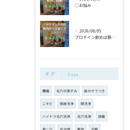
◯お悩み
2026/08/05
プロテイン飲めば筋肉付く は大間違い
タグ
Tags
腰痛
毛穴の黒ずみ
肌のザラつき
ニキビ
頭皮洗浄
顔洗浄
ハイドラ毛穴洗浄
毛穴洗浄
頭痛
肩こり
今治市
整体
不眠