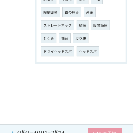
眼精疲労
首の痛み
産後
ストレートネック
膝痛
股関節痛
むくみ
猫背
反り腰
ドライヘッドスパ
ヘッドスパ
080-4991-3874