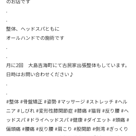
のお店です
.
.
整体、ヘッドスパともに
オールハンドでの施術です
.
.
月に2回 大島吉海町にて古民家出張整体もしています。
日時はお問い合わせください♪
.
.
#整体 #骨盤矯正 #姿勢 #マッサージ #ストレッチ #ヘル
ニア #しびれ #変形性膝関節症 #膝痛 #猫背 #反り腰 #ヘ
ッドスパ #ドライヘッドスパ #健康 #ダイエット #頭痛 #
偏頭痛 #腰痛 #反り腰 #肩こり #股関節 #側湾 #ぎっくり