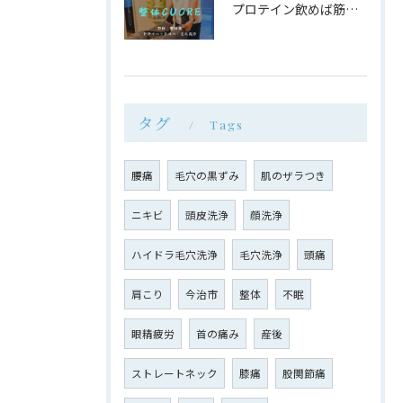
プロテイン飲めば筋肉付く は大間違い
タグ
Tags
腰痛
毛穴の黒ずみ
肌のザラつき
ニキビ
頭皮洗浄
顔洗浄
ハイドラ毛穴洗浄
毛穴洗浄
頭痛
肩こり
今治市
整体
不眠
眼精疲労
首の痛み
産後
ストレートネック
膝痛
股関節痛