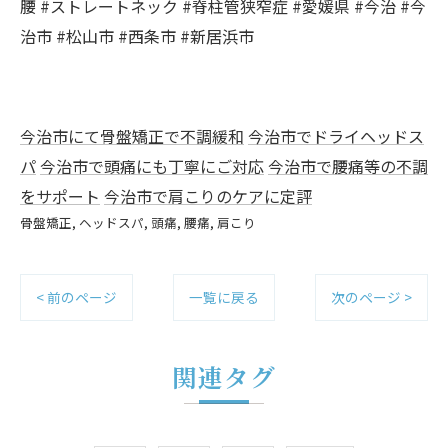
腰 #ストレートネック #脊柱管狭窄症 #愛媛県 #今治 #今
治市 #松山市 #西条市 #新居浜市
今治市にて骨盤矯正で不調緩和
今治市でドライヘッドス
パ
今治市で頭痛にも丁寧にご対応
今治市で腰痛等の不調
をサポート
今治市で肩こりのケアに定評
骨盤矯正
ヘッドスパ
頭痛
腰痛
肩こり
< 前のページ
一覧に戻る
次のページ >
関連タグ