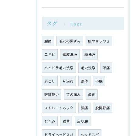
タグ
Tags
腰痛
毛穴の黒ずみ
肌のザラつき
ニキビ
頭皮洗浄
顔洗浄
ハイドラ毛穴洗浄
毛穴洗浄
頭痛
肩こり
今治市
整体
不眠
眼精疲労
首の痛み
産後
ストレートネック
膝痛
股関節痛
むくみ
猫背
反り腰
ドライヘッドスパ
ヘッドスパ