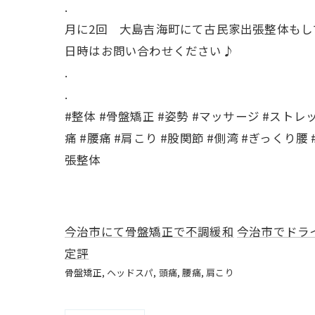
.
月に2回 大島吉海町にて古民家出張整体もし
日時はお問い合わせください♪
.
.
#整体 #骨盤矯正 #姿勢 #マッサージ #ストレ
痛 #腰痛 #肩こり #股関節 #側湾 #ぎっくり腰
張整体
今治市にて骨盤矯正で不調緩和
今治市でドラ
定評
骨盤矯正
ヘッドスパ
頭痛
腰痛
肩こり