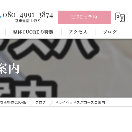
080-4991-3874
LINEで予約
営業電話 お断り
整体CUOREの特徴
アクセス
ブログ
腰痛
案内
肩こり
骨盤矯正
ヘッドスパ
なら整体CUORE
ブログ
ドライヘッドスパコースご案内
頭痛
毛穴洗浄