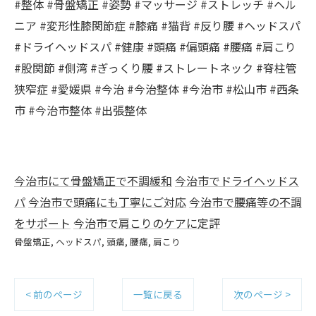
#整体 #骨盤矯正 #姿勢 #マッサージ #ストレッチ #ヘル
ニア #変形性膝関節症 #膝痛 #猫背 #反り腰 #ヘッドスパ
#ドライヘッドスパ #健康 #頭痛 #偏頭痛 #腰痛 #肩こり
#股関節 #側湾 #ぎっくり腰 #ストレートネック #脊柱管
狭窄症 #愛媛県 #今治 #今治整体 #今治市 #松山市 #西条
市 #今治市整体 #出張整体
今治市にて骨盤矯正で不調緩和
今治市でドライヘッドス
パ
今治市で頭痛にも丁寧にご対応
今治市で腰痛等の不調
をサポート
今治市で肩こりのケアに定評
骨盤矯正
ヘッドスパ
頭痛
腰痛
肩こり
< 前のページ
一覧に戻る
次のページ >