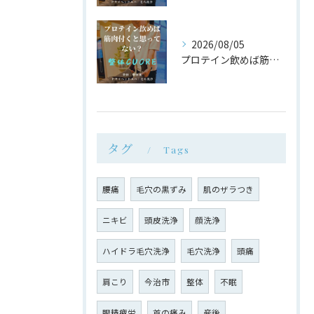
2026/08/05
プロテイン飲めば筋肉付く は大間違い
タグ
Tags
腰痛
毛穴の黒ずみ
肌のザラつき
ニキビ
頭皮洗浄
顔洗浄
ハイドラ毛穴洗浄
毛穴洗浄
頭痛
肩こり
今治市
整体
不眠
眼精疲労
首の痛み
産後