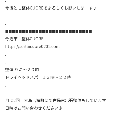
今後とも整体CUOREをよろしくお願いしまーす♪
.
.
◼︎◼︎◼︎◼︎◼︎◼︎◼︎◼︎◼︎◼︎◼︎◼︎◼︎◼︎◼︎◼︎◼︎◼︎◼︎◼︎◼︎◼︎◼︎◼︎◼︎◼︎
今治市 整体CUORE
https://seitaicuore0201.com
.
.
整体 ９時〜２０時
ドライヘッドスパ １３時〜２２時
.
.
月に2回 大島吉海町にて古民家出張整体もしています
日時はお問い合わせください♪