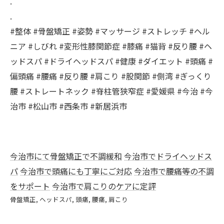
.
.
#整体 #骨盤矯正 #姿勢 #マッサージ #ストレッチ #ヘル
ニア #しびれ #変形性膝関節症 #膝痛 #猫背 #反り腰 #ヘ
ッドスパ #ドライヘッドスパ #健康 #ダイエット #頭痛 #
偏頭痛 #腰痛 #反り腰 #肩こり #股関節 #側湾 #ぎっくり
腰 #ストレートネック #脊柱管狭窄症 #愛媛県 #今治 #今
治市 #松山市 #西条市 #新居浜市
今治市にて骨盤矯正で不調緩和
今治市でドライヘッドス
パ
今治市で頭痛にも丁寧にご対応
今治市で腰痛等の不調
をサポート
今治市で肩こりのケアに定評
骨盤矯正
ヘッドスパ
頭痛
腰痛
肩こり