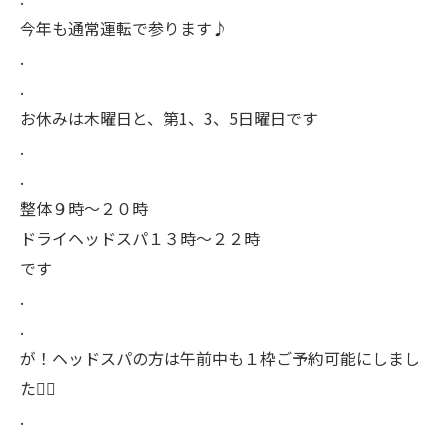
今年も通常運転で参ります♪
.
.
お休みは木曜日と、第1、3、5日曜日です
.
.
整体９時〜２０時
ドライヘッドスパ１３時〜２２時
です
.
.
が！ヘッドスパの方は午前中も１枠ご予約可能にしまし
た🙆‍♂️
.
.