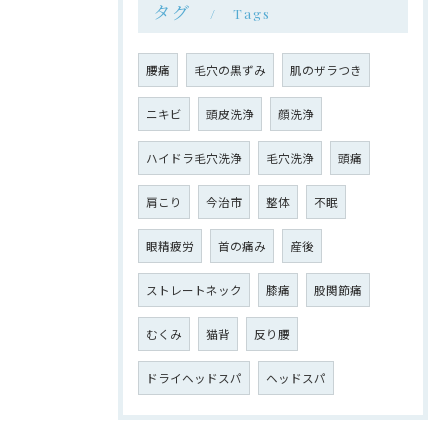
タグ
Tags
腰痛
毛穴の黒ずみ
肌のザラつき
ニキビ
頭皮洗浄
顔洗浄
ハイドラ毛穴洗浄
毛穴洗浄
頭痛
肩こり
今治市
整体
不眠
眼精疲労
首の痛み
産後
ストレートネック
膝痛
股関節痛
むくみ
猫背
反り腰
ドライヘッドスパ
ヘッドスパ