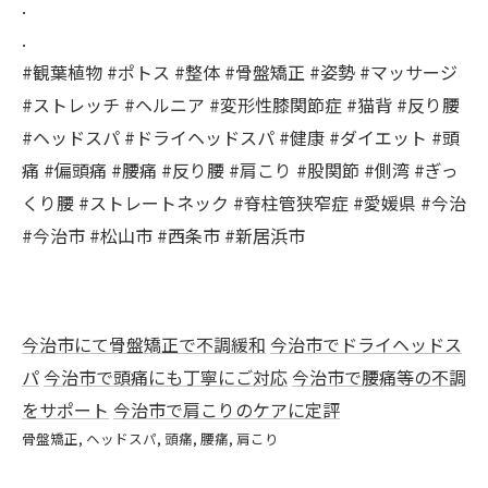
.
.
#観葉植物 #ポトス #整体 #骨盤矯正 #姿勢 #マッサージ
#ストレッチ #ヘルニア #変形性膝関節症 #猫背 #反り腰
#ヘッドスパ #ドライヘッドスパ #健康 #ダイエット #頭
痛 #偏頭痛 #腰痛 #反り腰 #肩こり #股関節 #側湾 #ぎっ
くり腰 #ストレートネック #脊柱管狭窄症 #愛媛県 #今治
#今治市 #松山市 #西条市 #新居浜市
今治市にて骨盤矯正で不調緩和
今治市でドライヘッドス
パ
今治市で頭痛にも丁寧にご対応
今治市で腰痛等の不調
をサポート
今治市で肩こりのケアに定評
骨盤矯正
ヘッドスパ
頭痛
腰痛
肩こり