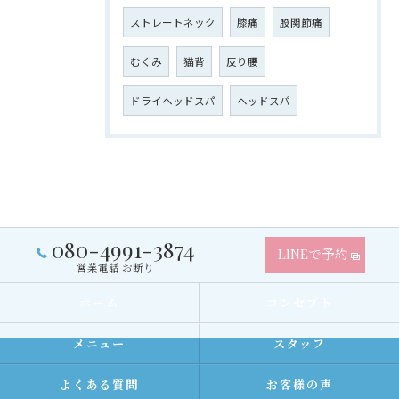
ストレートネック
膝痛
股関節痛
むくみ
猫背
反り腰
ドライヘッドスパ
ヘッドスパ
080-4991-3874
LINEで予約
営業電話 お断り
ホーム
コンセプト
メニュー
スタッフ
よくある質問
お客様の声