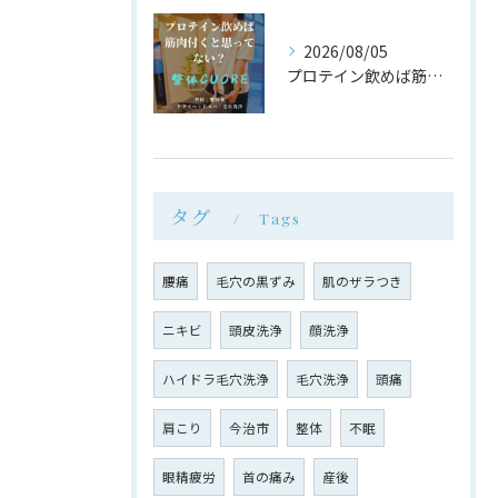
2026/08/05
プロテイン飲めば筋肉付く は大間違い
タグ
Tags
腰痛
毛穴の黒ずみ
肌のザラつき
ニキビ
頭皮洗浄
顔洗浄
ハイドラ毛穴洗浄
毛穴洗浄
頭痛
肩こり
今治市
整体
不眠
眼精疲労
首の痛み
産後