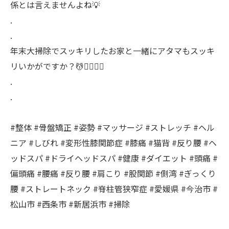
係とは言えませんよね💡
.
.
年末大掃除でスッキリしたお家と一緒にアタマもスッキ
リいかがですか？💆💆‍♀️💆‍♂️
.
.
#整体 #骨盤矯正 #姿勢 #マッサージ #ストレッチ #ヘル
ニア #しびれ #変形性膝関節症 #膝痛 #猫背 #反り腰 #ヘ
ッドスパ #ドライヘッドスパ #健康 #ダイエット #頭痛 #
偏頭痛 #腰痛 #反り腰 #肩こり #股関節 #側湾 #ぎっくり
腰 #ストレートネック #脊柱管狭窄症 #愛媛県 #今治市 #
松山市 #西条市 #新居浜市 #掃除